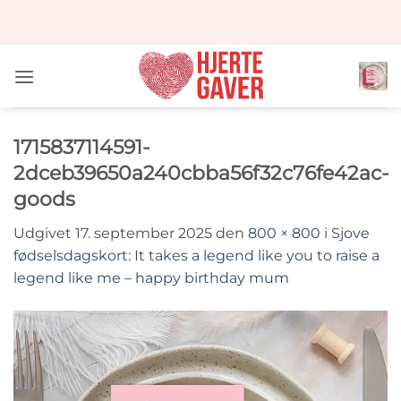
Fortsæt
til
indhold
1715837114591-
2dceb39650a240cbba56f32c76fe42ac-
goods
Udgivet
17. september 2025
den
800 × 800
i
Sjove
fødselsdagskort: It takes a legend like you to raise a
legend like me – happy birthday mum