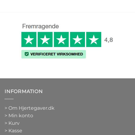
INFORMATION
>
Om Hjertegaver.dk
>
Min konto
>
Kurv
>
Kasse