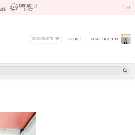
ØNSKELISTE
LOG IND
KURV /
KR.
0,00