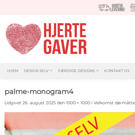
Fortsæt
til
indhold
HJEM
DESIGN SELV
FÆRDIGE DESIGNS
KONTAKT OS
palme-monogram4
Udgivet
26. august 2025
den
1000 × 1000
i
Velkomst dørmåtte: 