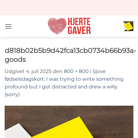
Fortsæt
til
indhold
d818b02b5b9d42fca13cb0734b66b93a-
goods
Udgivet
4. juli 2025
den
800 × 800
i
Sjove
fødselsdagskort: I was trying to write something
profound but I got distracted and drew a willy.
(sorry)