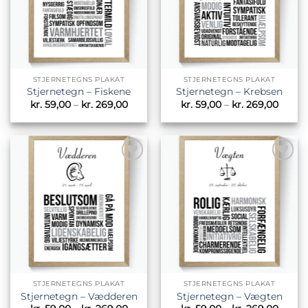
STJERNETEGNS PLAKAT
STJERNETEGNS PLAKAT
Stjernetegn – Fiskene
Stjernetegn – Krebsen
Prisinterval:
Prisin
kr.
59,00
–
kr.
269,00
kr.
59,00
–
kr.
269,00
kr. 59,00
kr. 59
til
til
kr. 269,00
kr. 26
Tilføj til
Tilføj til
ønskeliste
ønskeliste
STJERNETEGNS PLAKAT
STJERNETEGNS PLAKAT
Stjernetegn – Vædderen
Stjernetegn – Vægten