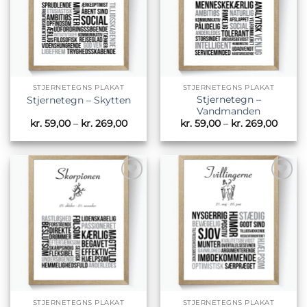
STJERNETEGNS PLAKAT
STJERNETEGNS PLAKAT
Stjernetegn –
Stjernetegn – Skytten
Vandmanden
Prisinterval:
Prisin
kr.
59,00
–
kr.
269,00
kr.
59,00
–
kr.
269,00
kr. 59,00
kr. 59
til
til
kr. 269,00
kr. 26
Tilføj til
Tilføj til
ønskeliste
ønskeliste
STJERNETEGNS PLAKAT
STJERNETEGNS PLAKAT