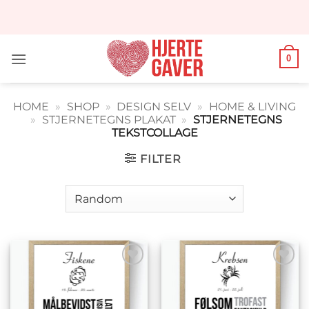
Fortsæt
til
indhold
0
HOME
»
SHOP
»
DESIGN SELV
»
HOME & LIVING
»
STJERNETEGNS PLAKAT
»
STJERNETEGNS
TEKSTCOLLAGE
FILTER
Tilføj til
Tilføj til
ønskeliste
ønskeliste