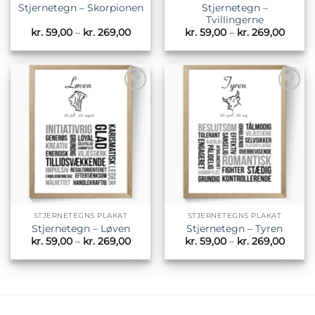
Stjernetegn –
Stjernetegn – Skorpionen
Tvillingerne
Prisinterval:
Prisin
kr.
59,00
–
kr.
269,00
kr.
59,00
–
kr.
269,00
kr. 59,00
kr. 59
til
til
kr. 269,00
kr. 26
Tilføj til
Tilføj til
ønskeliste
ønskeliste
STJERNETEGNS PLAKAT
STJERNETEGNS PLAKAT
Stjernetegn – Løven
Stjernetegn – Tyren
Prisinterval:
Prisin
kr.
59,00
–
kr.
269,00
kr.
59,00
–
kr.
269,00
kr. 59,00
kr. 59
til
til
kr. 269,00
kr. 26