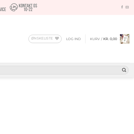
ØNSKELISTE
LOG IND
KURV /
KR.
0,00