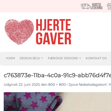
Fortsæt
til
indhold
HJEM
DESIGN SELV
FÆRDIGE DESIGNS
KONTAKT OS
c763873e-11ba-4c0a-91c9-abb76d4f7
Udgivet
22. juni 2025
den
800 × 800
i
Sjove fødselsdagskort: Y