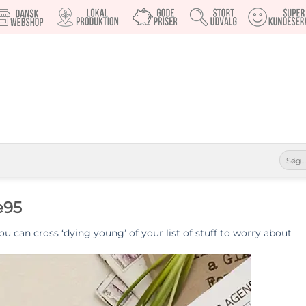
Søg
efter:
e95
ou can cross ‘dying young’ of your list of stuff to worry about