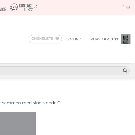
ØNSKELISTE
LOG IND
KURV /
KR.
0,00
ver sammen med sine tænder”