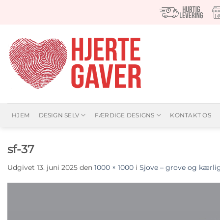
Fortsæt
til
indhold
HJEM
DESIGN SELV
FÆRDIGE DESIGNS
KONTAKT OS
sf-37
Udgivet
13. juni 2025
den
1000 × 1000
i
Sjove – grove og kærl