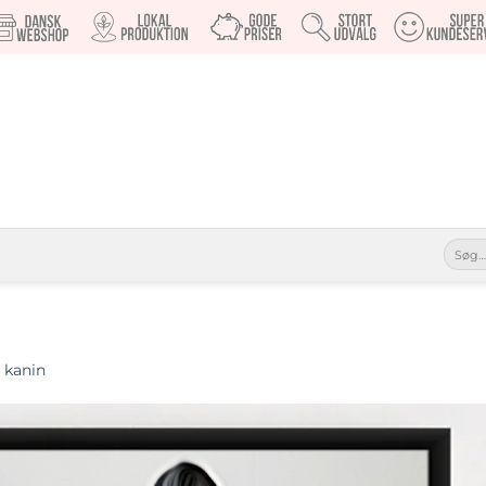
Søg
efter:
 kanin