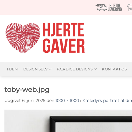
Fortsæt
til
indhold
HJEM
DESIGN SELV
FÆRDIGE DESIGNS
KONTAKT OS
toby-web.jpg
Udgivet
6. juni 2025
den
1000 × 1000
i
Kæledyrs portræt af din