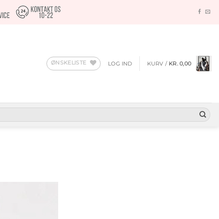
ØNSKELISTE
LOG IND
KURV /
KR.
0,00